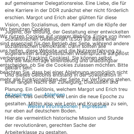
auf gemeinsamer Delegationsreise. Eine Liebe, die für
eine Karriere in der DDR zunächst eher nicht förderlich
erschien. Margot und Erich aber glühten für diese
Vision, den Sozialismus, dem Kampf um die Köpfe der
Wir benutzen Cookies
Jugend, der Bildung, der Gestaltung einer entwickelten
Wir nutzen Cookies auf unserer Website. Einige von ihnen
Sozialistischen Gesellschaft (ESG) auf Basis einer
sind essenziell für den Betrieb der Seite, während andere
sozialistischen Demokratie. Darin sollten alle
uns helfen, diese Website und die Nutzererfahrung zu
sogenannten antagonistischen Widersprüche aufgelöst
verbessern (Tracking Cookies). Sie können selbst
und die Machtfrage eineindeutig und unabdingbar
entscheiden, ob Sie die Cookies zulassen möchten. Bitte
geklärt sein.
beachten Sie, dass bei einer Ablehnung womöglich nicht
Und dieses Gelöbnis entstand in der Sowjetunion in
mehr alle Funktionalitäten der Seite zur Verfügung stehen.
einer langen Nacht der Zuneigung, Diskussion und
Planung. Ein Gelöbnis, welchem Margot und Erich treu
Akzeptieren
Ablehnen
blieben. Das Gelöbnis, wie Lenin die neue Epoche zu
gestalten. Mithin also wie Lenin und Krupskaja zu sein,
Weitere Informationen
|
Impressum
nur eben auf deutschem Boden.
Hier die vermeintlich historische Mission und Stunde
der revolutionären, gerechten Sache der
Arbeiterklasse zu gestalten.