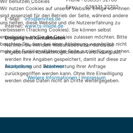
Wir benutzen Cookies
Fax : 036331 32702
Wir nutzen Cookies auf unserer Website. Einige von ihnen
sind essenziell für den Betrieb der Seite, während andere
E-Mail:
info@envites.de
uns helfen, diese Website und die Nutzererfahrung zu
Internet:
www.ts-inside.de
verbessern (Tracking Cookies). Sie können selbst
entscheiden, ob Sie die Cookies zulassen möchten. Bitte
Umgang mit Kontaktdaten
beachten Sie, dass bei einer Ablehnung womöglich nicht
Nehmen Sie mit dem Websitebetreiber durch die
mehr alle Funktionalitäten der Seite zur Verfügung stehen.
angebotenen Kontaktmöglichkeiten Verbindung auf,
werden Ihre Angaben gespeichert, damit auf diese zur
Akzeptieren
Ablehnen
Bearbeitung und Beantwortung Ihrer Anfrage
zurückgegriffen werden kann. Ohne Ihre Einwilligung
Weitere Informationen
|
Impressum
werden diese Daten nicht an Dritte weitergegeben.