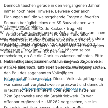
Dennoch tauchen gerade in den vergangenen Jahren
immer noch neue Hinweise, Beweise oder auch
Planungen auf, die weitergehende Fragen aufwerfen.
So auch bezüglich eines der SS Bauvorhaben wie
Wir benutzen Cookies
jenes, welches den Code Kuckuck trug. Mit
Wir nutzen Cookies auf unserer Website. Einige von ihnen
Treibstoffabfüllanlagen am Kohnstein und auch
sind essenziell für den Betrieb der Seite, während andere
Kammerforst (Ellrich). Diese wurden auch von SS-
uns helfen, diese Website und die Nutzererfahrung zu
Führungsstäben geführt und standen unter Leitung des
verbessern (Tracking Cookies). Sie können selbst
Generals der Waffen- SS Dr. Kammler.
entscheiden, ob Sie die Cookies zulassen möchten. Bitte
Neben Flugzeugturbinen wie für die ME 262 oder die
beachten Sie, dass bei einer Ablehnung womöglich nicht
Ar 234 ging es zuletzt speziell auch um Raketen und
mehr alle Funktionalitäten der Seite zur Verfügung stehen.
den Bau des sogenannten Volksjägers
(Jägerstab/Rüstungsstab). Dieses Volks-Jagdflugzeug
Akzeptieren
Ablehnen
war seinerzeit vergleichsweise preiswert und dennoch
Weitere Informationen
|
Impressum
in technischen Parametern überlegen. Es hatte nur
7,2m Spannweite und ein Strahltriebwerk. Es war
offenbar ergänzend zu ME262 vorgesehen, hier im
Kohnstein bei Nordhausen sofort ein großes