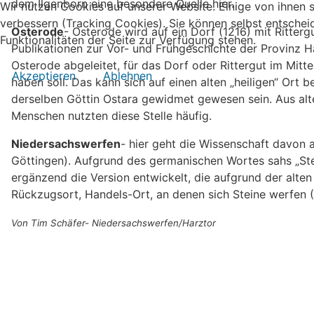
dem Ilgenborn eine besondere Quelle hier.
Wir nutzen Cookies auf unserer Website. Einige von ihnen s
verbessern (Tracking Cookies). Sie können selbst entschei
Osterode
- Osterode wird auf ein Dorf (1216) mit Ritter
Funktionalitäten der Seite zur Verfügung stehen.
Publikationen zur Vor- und Frühgeschichte der Provinz H
Osterode abgeleitet, für das Dorf oder Rittergut im Mitt
Akzeptieren
Ablehnen
haben soll. Das kann sich auf einen alten „heiligen“ Ort
derselben Göttin Ostara gewidmet gewesen sein. Aus alte
Menschen nutzten diese Stelle häufig.
Niedersachswerfen
- hier geht die Wissenschaft davon
Göttingen). Aufgrund des germanischen Wortes sahs „Ste
ergänzend die Version entwickelt, die aufgrund der alt
Rückzugsort, Handels-Ort, an denen sich Steine werfen 
Von Tim Schäfer- Niedersachswerfen/Harztor