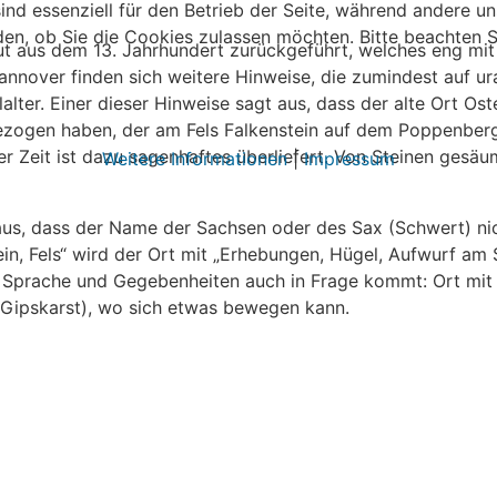
ind essenziell für den Betrieb der Seite, während andere u
den, ob Sie die Cookies zulassen möchten. Bitte beachten S
gut aus dem 13. Jahrhundert zurückgeführt, welches eng mit
annover finden sich weitere Hinweise, die zumindest auf ur
elalter. Einer dieser Hinweise sagt aus, dass der alte Ort
 bezogen haben, der am Fels Falkenstein auf dem Poppenberg 
r Zeit ist dazu sagenhaftes überliefert. Von Steinen gesäu
Weitere Informationen
|
Impressum
 aus, dass der Name der Sachsen oder des Sax (Schwert) ni
in, Fels“ wird der Ort mit „Erhebungen, Hügel, Aufwurf am
en Sprache und Gegebenheiten auch in Frage kommt: Ort mi
(Gipskarst), wo sich etwas bewegen kann.